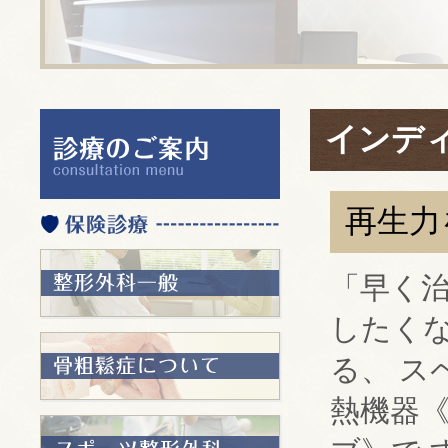
インデ
再生力
「早く
したく
る、 ス
熱機器