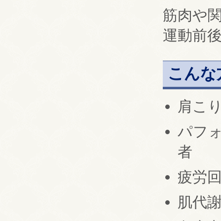
筋肉や関
運動前
こんな
肩こ
パフ
者
疲労
肌代