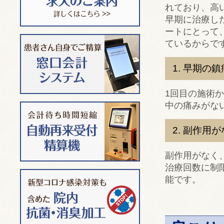
れており、高
早期に治療し
ートにとって
ているからで
1. 早期の
1回目の施術
中の痛みがな
2. 副作
副作用がなく
治療回数に制
能です。