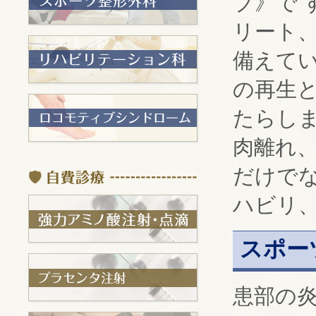
ブ》で 
リート
備えて
の再生
たらし
肉離れ
だけで
ハビリ
スポー
患部の炎