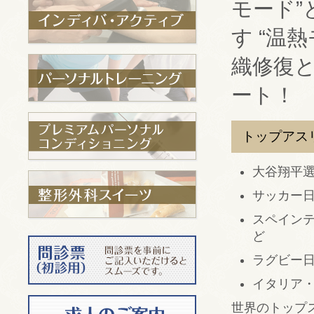
モード”
す “温
織修復
ート！
トップアス
大谷翔平
サッカー日
スペイン
ど
ラグビー
イタリア
世界のトップ