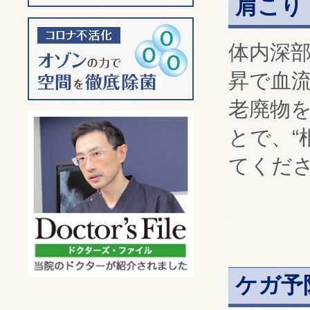
肩こり
体内深部
昇で血
老廃物
とで、“
てくだ
ケガ予