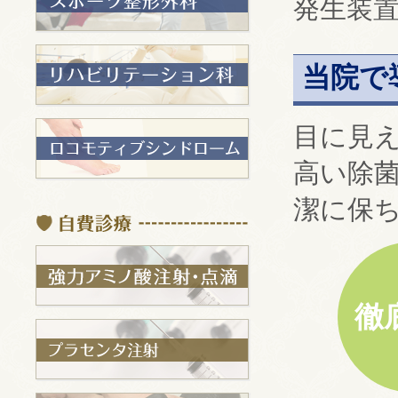
発生装
当院で
目に見
高い除菌
潔に保
徹