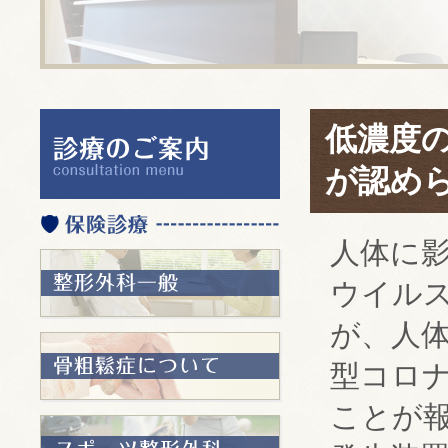
低濃度
が認め
人体に
ウイル
が、人
型コロ
ことが